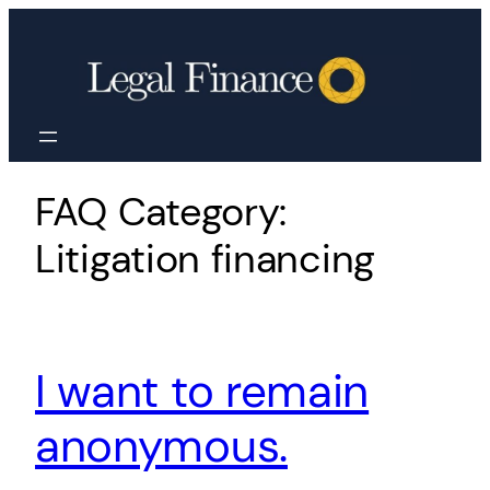
Skip
to
content
FAQ Category:
Litigation financing
I want to remain
anonymous.