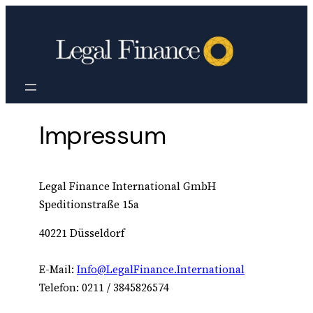
Zum
Inhalt
springen
Impressum
Legal Finance International GmbH
Speditionstraße 15a
40221 Düsseldorf
E-Mail:
Info@LegalFinance.International
Telefon: 0211 / 3845826574